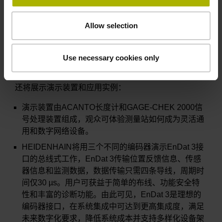
NUMERIK JENA的
LIKgo
和LIKselect
超小直线光栅
尺
是安装空间有限应用的理想选择。而且可满足高精
Allow selection
确度的要求。
ETEL的ILF+无铁芯直线电机
搭配IWM+磁轨为苛刻检
测扫描应用提供理想的选择，这些应用需要在高速运
Use necessary cookies only
动中保持稳定和需要零磁性。
还将展示演示装置和应用实例：
演示装置由ACANTO长度计和GAGE-CHEK 2000信
号处理装置组成，观众可体验测量站如何成为灵活通
用和数字网络设备。
HEIDENHAIN将用三个不同的编码器演示EnDat 3接
口的总线式工作，EnDat 3传输位置反馈信息、传感
器信息和监测数据，数据传输只需四条导线，周期时
间仅30 µs。用户可获益于简单的布线、功能安全特
性和丰富的诊断功能。由此可见，EnDat 3是理想的
编码器接口，在系统集成中可达到更高集成度，满足
未来数字化要求，降低系统成本并支持多样化设备架