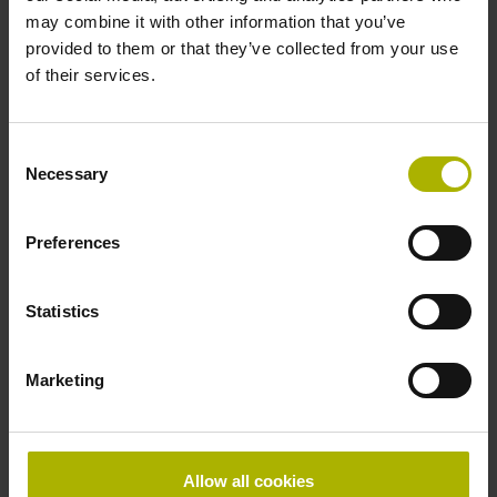
线光栅尺的测量步长小和运动速度快
may combine it with other information that you’ve
provided to them or that they’ve collected from your use
LIC 4000和LIC 2000产品线是绝对式敞开直线光栅尺，
of their services.
现在新增LIC 3000系列，不仅测量步距小，仅10 nm，
而且运动速度高达600 m/min。因此，对于需要高动态
性能和高精度测量位置的直线轴，LIC 3000直线光栅尺
Consent
是当然之选，测量长度达10 m。LIC 3000系列光栅尺
Necessary
Selection
配大型扫描区，抗污性能优异。测量基准的局部污染对
信号质量和测量稳定性的影响十分有限。由于LIC 3000
Preferences
系列敞开式直线光栅尺动态性能高，测量长度大和坚固
耐用，因此，应用广泛，可在更多应用中充分发挥LIC
光栅尺的优势。
Statistics
除这些亮点和创新产品外，观众还能在计量和质量保证
线上展会上体验更多惊艳的解决方案：
Marketing
HEIDENHAIN KCI 120 D
plus
双编码器
在一个旋转
编码器内提供电机反馈和位置测量功能，补偿频繁运
动和高动态性能关节固有的误差。
Allow all cookies