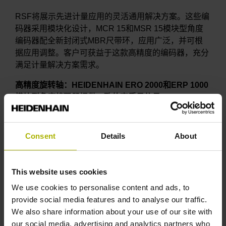
RSF将展示先进计量应用的灵活通用解决方案。这些编
码器采用模块化设计，MCR 15和MSR 15模块型角度
编码器配全新封闭式MBR尺带环，应用广泛，并可根
据应用调整。客户可获益于这款高精度的编码器，充分
满足计量解决方案需求。
高精度旋转轴：HEIDENHAIN ERO 2000和ERP 1000
模块型角度编码器提供一致的高质量信号
HEIDENHAIN ERO 2000模块型角度编码器是高加速
度、高动态性能应用的理想选择。这是由于这款编码器
Consent
Details
About
重量轻和转动惯量小。对于大型轴，可选
HEIDENHAIN ERP 1000模块型角度编码器。这两款编
码器都采用HEIDENHAIN开发的HSP 1.0 ASIC芯片，
This website uses cookies
可提供持续的高质量扫描信号。ERO 2000和ERP
We use cookies to personalise content and ads, to
1000编码器允许的安装公差大，安装轻松，安装公差
provide social media features and to analyse our traffic.
对输出信号质量几乎没有影响。
We also share information about your use of our site with
高动态性能的直线轴：HEIDENHAIN全新LIC 3000直
our social media, advertising and analytics partners who