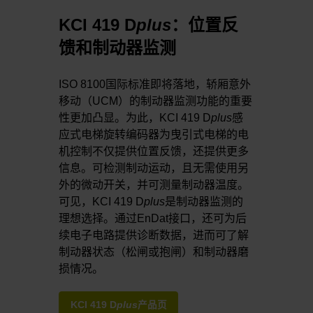
KCI 419 D
plus
：位置反
馈和制动器监测
ISO 8100国际标准即将落地，轿厢意外
移动（UCM）的制动器监测功能的重要
性更加凸显。为此，KCI 419 D
plus
感
应式电梯旋转编码器为曳引式电梯的电
机控制不仅提供位置反馈，还提供更多
信息。可检测制动运动，且无需使用另
外的微动开关，并可测量制动器温度。
可见，KCI 419 D
plus
是制动器监测的
理想选择。通过EnDat接口，还可为后
续电子电路提供诊断数据，进而可了解
制动器状态（松闸或抱闸）和制动器磨
损情况。
KCI 419 D
plus
产品页