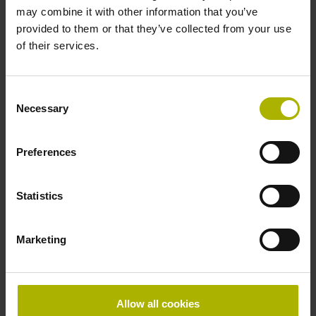
may combine it with other information that you’ve
provided to them or that they’ve collected from your use
of their services.
Consent
Necessary
Selection
ECN 100：满足苛刻应用要求
Preferences
Statistics
未来无缆绳电梯可
水平运动
。
HEIDENHAIN编码器使之成为可能。
Marketing
LINA 200的更多信息
Allow all cookies