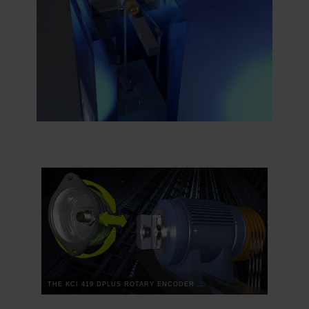
THE KCI 419 DPLUS ROTARY ENCODER FOR ELEVATORS: TWO-DIMENSIONAL WAS YESTERDAY