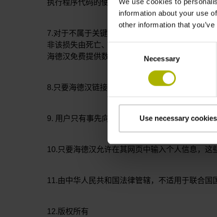
We use cookies to personalis
执行程序代码的使用数据），上传文件前，需检
information about your use of
other information that you’ve
7.对于不属于关键合同责任的轻微未尽职，海德
非该损失由死亡、身体伤害或疾病所导致。关键
Consent
海德汉免费提供数据的责任豁免（借用/礼品）保
Necessary
Selection
8.只要海德汉链接了第三方网站的网页，海德汉
Use necessary cookies
9. 用户只有事先向海德汉申请并在收到访问许
10.只要海德汉允许在其网页中输入个人信息，
11.由中华人民共和国法律管辖，不适用于联合国
12.版权所有