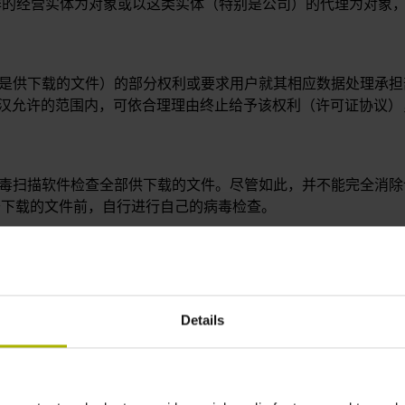
工作的经营实体为对象或以这类实体（特别是公司）的代理为对象
别是供下载的文件）的部分权利或要求用户就其相应数据处理承
海德汉允许的范围内，可依合理理由终止给予该权利（许可证协议
病毒扫描软件检查全部供下载的文件。尽管如此，并不能完全消
开下载的文件前，自行进行自己的病毒检查。
环境下检查将在其生产环境内使用的全部下载文件，这是因为海德
Details
户自己的文件（例如数控系统数据、机床数控系统的数据日志等
观上无条件使用此数据的权利。特别是，允许海德汉分析和使用
标准预防措施（包括病毒扫描程序的使用）进行检查，只要这些