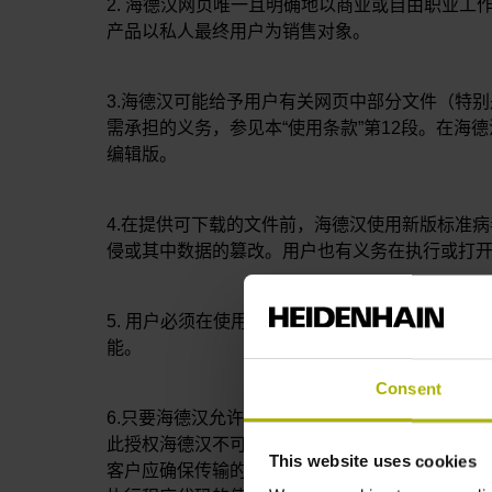
2. 海德汉网页唯一且明确地以商业或自由职业
产品以私人最终用户为销售对象。
3.海德汉可能给予用户有关网页中部分文件（特
需承担的义务，参见本“使用条款”第12段。在
编辑版。
4.在提供可下载的文件前，海德汉使用新版标准
侵或其中数据的篡改。用户也有义务在执行或打
5. 用户必须在使用前、在安全和受保护的测试
能。
Consent
6.只要海德汉允许用户自行选择传输方式，将用
此授权海德汉不可撤销、非排他性、无限期、客
This website uses cookies
客户应确保传输的文件不含个人数据，并应采取