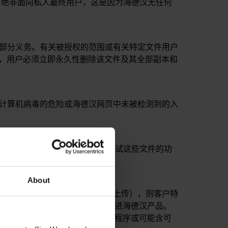
，绝非面向私人最终用户，这是因为海德汉无任何
担部分义务。有关被授权的范围或有关特定文件用户
），用户必须立即永久性删除该文件及其全部副本和
除计算机病毒的危险或海德汉网页中未被检测到的入
汉无法在全部可能的应用条件下测试这些文件的功
About
）通过海德汉网页传输到海德汉（上传），则客户特
这些数据（包括编辑数据），以改进海德汉产品。
文件是潜在可执行的文件（计算机程序或可能含可