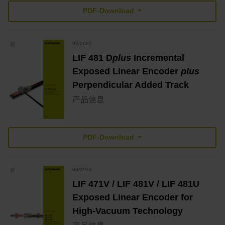
PDF-Download
02/2022
LIF 481 D
plus
Incremental
Exposed Linear Encoder
plus
Perpendicular Added Track
产品信息
PDF-Download
03/2024
LIF 471V / LIF 481V / LIF 481U
Exposed Linear Encoder for
High-Vacuum Technology