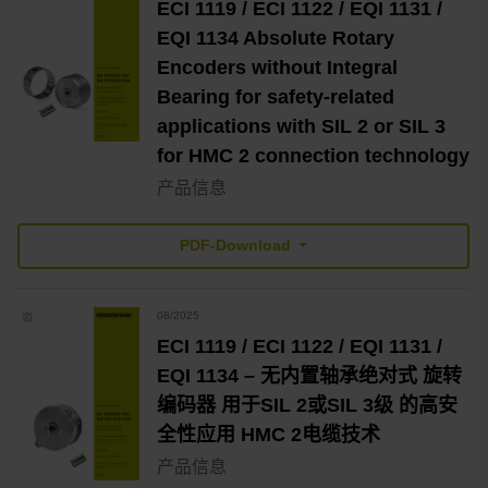
ECI 1119 / ECI 1122 / EQI 1131 /
EQI 1134 Absolute Rotary
Encoders without Integral
Bearing for safety-related
applications with SIL 2 or SIL 3
for HMC 2 connection technology
产品信息
PDF-Download
08/2025
ECI 1119 / ECI 1122 / EQI 1131 /
EQI 1134 – 无内置轴承绝对式 旋转
编码器 用于SIL 2或SIL 3级 的高安
全性应用 HMC 2电缆技术
产品信息