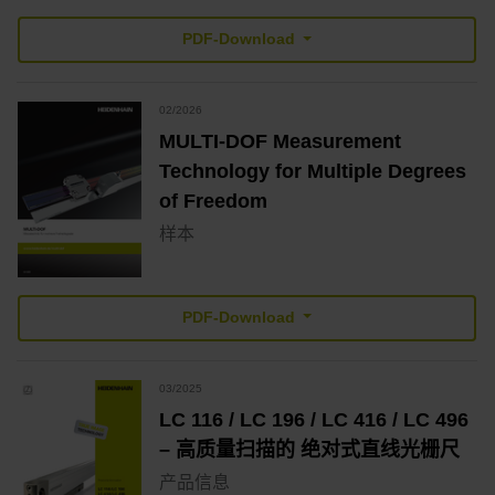
PDF-Download
02/2026
MULTI-DOF Measurement
Technology for Multiple Degrees
of Freedom
样本
PDF-Download
03/2025
LC 116 / LC 196 / LC 416 / LC 496
– 高质量扫描的 绝对式直线光栅尺
产品信息