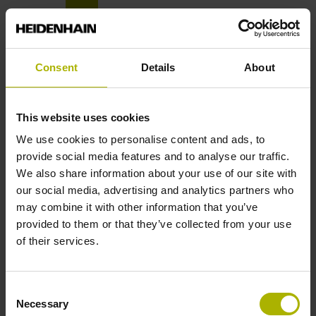
产品信息
Consent
Details
About
This website uses cookies
PDF-Download
We use cookies to personalise content and ads, to
provide social media features and to analyse our traffic.
05/2025
We also share information about your use of our site with
角度编码器 带内置轴承
our social media, advertising and analytics partners who
样本
may combine it with other information that you’ve
provided to them or that they’ve collected from your use
of their services.
Consent
Necessary
Selection
PDF-Download