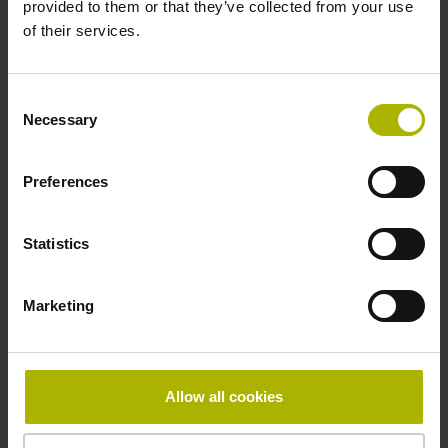
provided to them or that they’ve collected from your use
降低碳排放和系统成本，并提高过程可靠性
of their services.
配HEIDENHAIN
编码器
Consent
Necessary
Selection
在机床上生产高精度产品需要精密控制机
床的工作台和主轴运动和位置，而工件在
Preferences
工作台上和刀具在主轴上。HEIDENHAIN
角度编码器和直线光栅尺的位置反馈功能
Statistics
有效支持精密加工的实现。
机床防护罩内的冷却润滑液可造成严重液
Marketing
体污染，编码器和光栅尺必须可在此条件
下保持可靠工作。HEIDENHAIN优化设计
了直线光栅尺和角度编码器的光学系统，
有效减小光散射和衍射，进而确保在结露
Allow all cookies
和水滴情况下仍能精确读取光栅信息。也
就是说，可在无密封空气情况下，可以可