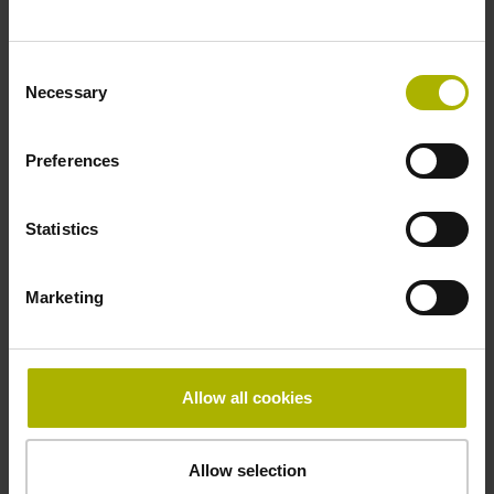
用中射线管定位的理想解决方案。
详细了解ECN 400系列编码器
详
Consent
Necessary
Selection
Preferences
Statistics
医疗室设备
Marketing
医疗室正在日益机械化和自动化，包括医
院手术室和私人诊所的检查室。例如，电
动手术台和检查台，可以提高患者舒适
Allow all cookies
度，同时减少医生的体能消耗。需要使用
可靠的编码器进行位置测量。此外，手术
灯的摆臂、可摆式设备固定架和类似设备
Allow selection