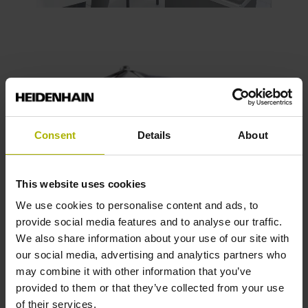
Consent
Details
About
This website uses cookies
We use cookies to personalise content and ads, to
Previous
Nex
provide social media features and to analyse our traffic.
We also share information about your use of our site with
坚固耐用：HEIDENHAIN旋转编码器
微
our social media, advertising and analytics partners who
may combine it with other information that you’ve
即使在严重辐射环境中，也需要安全和可靠，
超
provided to them or that they’ve collected from your use
HEIDENHAIN旋转编码器，例如ECN 400，是放射治疗应
of their services.