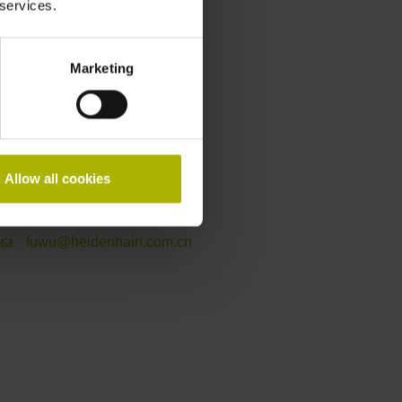
 services.
Marketing
联系人 – 服务
Allow all cookies
数控编程热线
+86 10 80420123
fuwu@heidenhain.com.cn