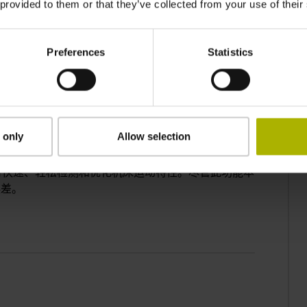
 provided to them or that they’ve collected from your use of their
ECISION: DAMPEN VIBRATIONS WITH MVC
Preferences
Statistics
 only
Allow selection
可快速、轻松检测和优化机床运动特性。尽管此功能本
误差。