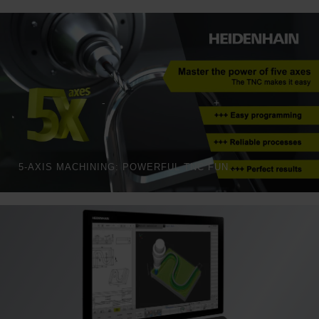
5-AXIS MACHINING: POWERFUL TNC FUNCTIONS FOR AEROSPACE PARTS | HEIDENHAIN