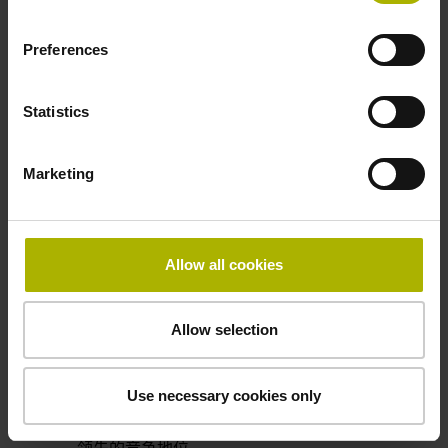
Preferences
Statistics
Marketing
Allow all cookies
跨系统的5轴加工
TCPM功能可保持刀具在理想方向。3D-
Allow selection
ToolComp功能补偿刀具半径误差。因
此，TNC 640数控系统可在5轴加工中快
Use necessary cookies only
速加工完成高质量的工件，只要需要高质
量的加工结果和高效率的加工，让您保持