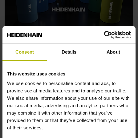
HEIDENHAIN SPS线上展会：为您特有应用选择
正确解决方案
Consent
Details
About
欢迎莅临HEIDENHAIN SPS线上展会！我们为您的需
求提供个性化的咨询并进行现场演示，线上展会安全无
This website uses cookies
虞。
We use cookies to personalise content and ads, to
更多信息
provide social media features and to analyse our traffic.
We also share information about your use of our site with
our social media, advertising and analytics partners who
may combine it with other information that you’ve
provided to them or that they’ve collected from your use
of their services.