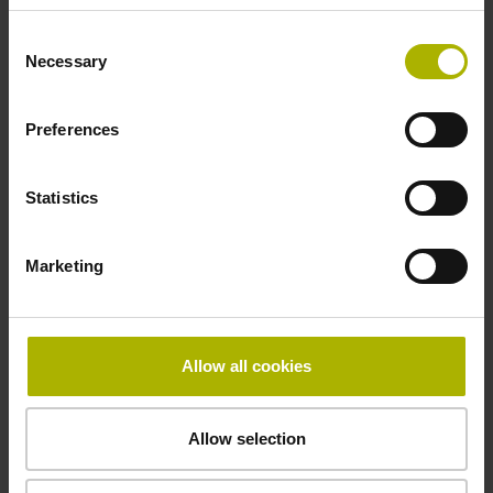
Consent
Necessary
Selection
Preferences
EnDat：成熟可靠的接口技术，现在可前往其独
立网站
Statistics
EnDat是位置编码器的理想接口，为数字驱动系统和位
置控制环提供测量反馈信号。
Marketing
更多信息
Allow all cookies
Allow selection