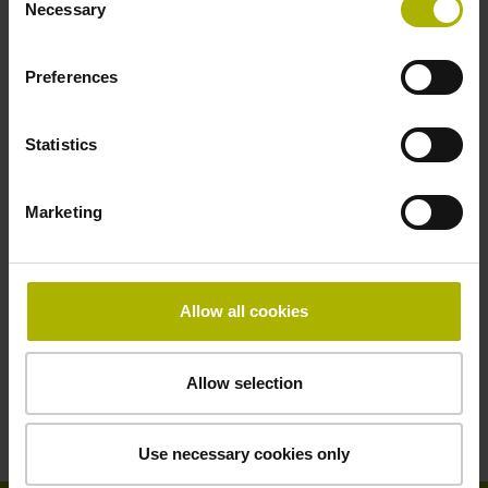
Necessary
Selection
Preferences
Statistics
软件
Marketing
HEIDENHAIN软件解决方案可显著提高车间和后台系统效
率。我们的StateMonitor软件可有效提高生产力、可连接性
和过程可视性。我们提供丰富的CNC数控软件选装项，您
可根据自身需要量身定制CNC数控系统。通过现代化软
Allow all cookies
件，在后台系统上编写NC数控程序并进行仿真。也可通过
我们的软件工具检测刀具、校准机床和监测编码器。
Allow selection
浏览产品
Use necessary cookies only