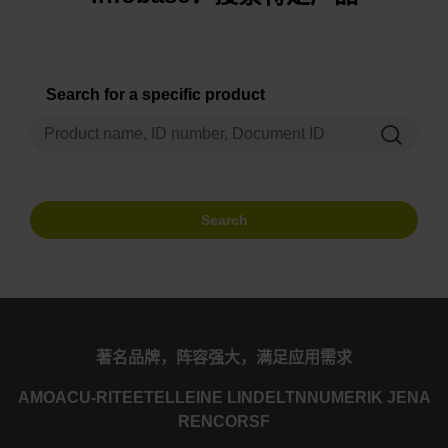
Search for a specific product
Search
著名品牌，阵容强大，满足应用需求
AMO
ACU-RITE
ETEL
LEINE LINDE
LTN
NUMERIK JENA
RENCO
RSF