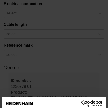
Electrical connection
select...
Cable length
select...
Reference mark
select...
12 results
ID number:
1230779-01
Product:
IBV 3171 TTLx10 200.00 0.100 RV OT OH 01
1.00 51B15 AIS015 16.00000 D