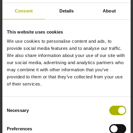
Reference mark:
RV 90°
Consent
Details
About
Max. scanning frequency:
200 kHz
This website uses cookies
We use cookies to personalise content and ads, to
ID number:
provide social media features and to analyse our traffic.
1230779-02
We also share information about your use of our site with
Product:
our social media, advertising and analytics partners who
IBV 3171 TTLx10 200.00 0.100 RV OT OH 01
may combine it with other information that you’ve
1.00 02B12 AIS015 16.00000 D
provided to them or that they’ve collected from your use
Reference mark:
of their services.
RV 90°
Max. scanning frequency:
200 kHz
Consent
Necessary
Selection
ID number:
Preferences
1230787-02