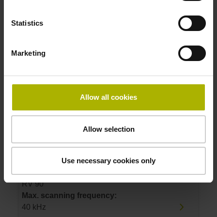
Product:
IBV 3271 TTLx50 40.00 0.100 RV OT MI 01
Statistics
1.00 02B12 AIS015 16.00000 D
Reference mark:
Marketing
RV 90°
Max. scanning frequency:
40 kHz
Allow all cookies
ID number:
1230787-03
Allow selection
Product:
IBV 3271 TTLx50 40.00 0.100 RV OT MI 01
1.00 51B15 AIS015 16.00000 D
Use necessary cookies only
Reference mark:
RV 90°
Max. scanning frequency:
40 kHz