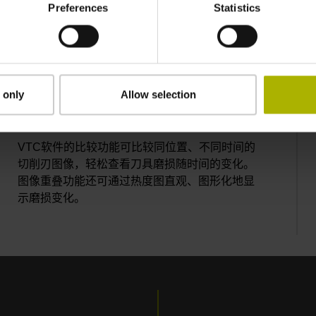
Preferences
Statistics
削刃图像，确保在加工一段时间后，可理想地比
较刀具图像。此自动化功能简化了检测操作，优
于在计量室的传统手动显微镜检测。
 only
Allow selection
比较系列图像
VTC软件的比较功能可比较同位置、不同时间的
切削刃图像，轻松查看刀具磨损随时间的变化。
图像重叠功能还可通过热度图直观、图形化地显
示磨损变化。