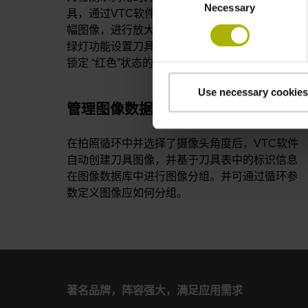
Necessary
Selection
具，通过VTC软件的缩略图功能，可轻松浏览各
幅图像，进行放大以详细观察图像细节。可用红
绿灯功能设置刀具状态，甚至可在TNC刀具表中
锁定 “红色”状态的刀具。
Use necessary cookies
管理图像数据库
在拍照循环中并选择了摄像头角度后，VTC软件
自动创建刀具图像，并基于刀具表中的标识信息
在图像数据库中进行图像分组。并可通过循环参
数定义图像应如何分组。
著名品牌，阵容强大，满足应用需求