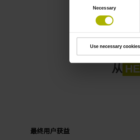
Consent
Necessary
Selection
Use necessary cookies
从
H
最终用户获益