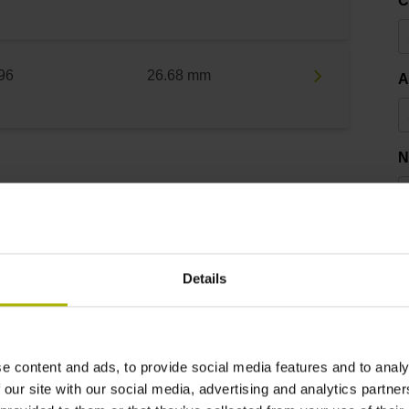
C
96
26.68 mm
A
N
G
Details
3
e content and ads, to provide social media features and to analy
 our site with our social media, advertising and analytics partn