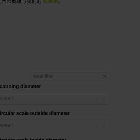
销售部或填写我们的
联系单
。
reset filter
canning diameter
select...
ircular scale outside diameter
select...