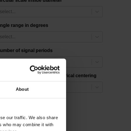
ircular scale inside diameter
select...
ngle range in degrees
select...
umber of signal periods
select...
raduation accuracy with electrical centering
select...
About
 results
se our traffic. We also share
ers who may combine it with