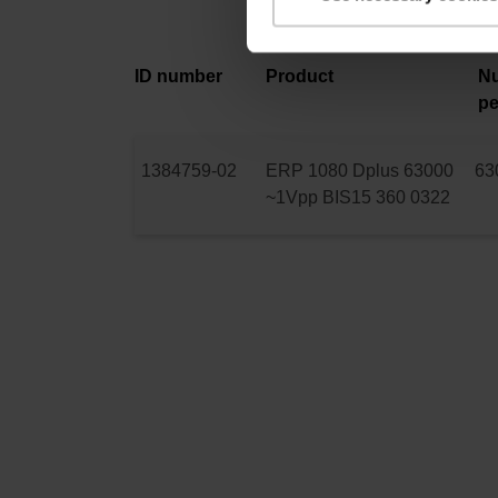
ID number
Product
Nu
pe
1384759-02
ERP 1080 Dplus 63000
63
~1Vpp BIS15 360 0322