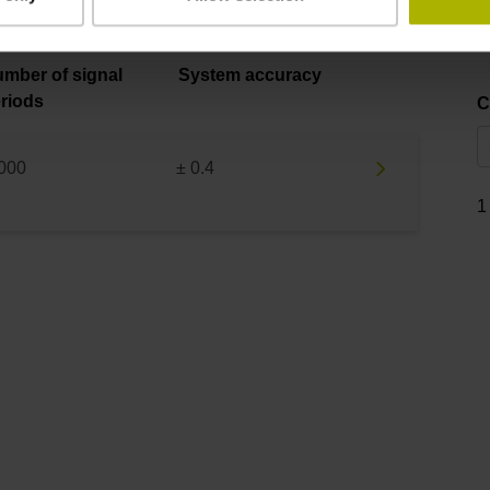
mber of signal
System accuracy
riods
C
000
± 0.4
1