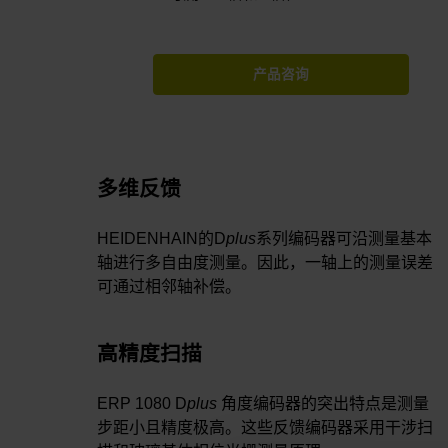
产品咨询
多维反馈
HEIDENHAIN的D
plus
系列编码器可沿测量基本
轴进行多自由度测量。因此，一轴上的测量误差
可通过相邻轴补偿。
高精度扫描
ERP 1080 D
plus
角度编码器的突出特点是测量
步距小且精度极高。这些反馈编码器采用干涉扫