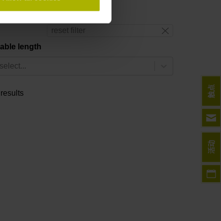
reset filter
able length
select...
触点
 results
活动