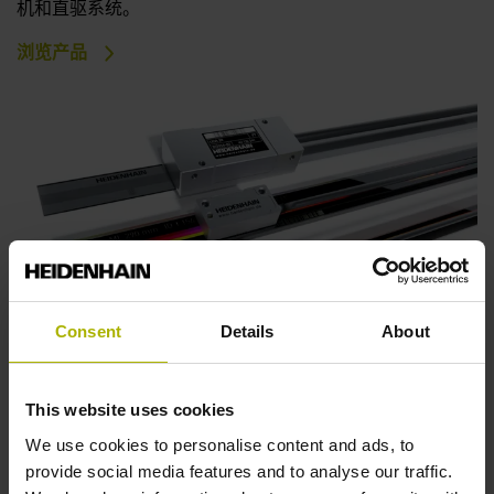
机和直驱系统。
浏览产品
Consent
Details
About
This website uses cookies
We use cookies to personalise content and ads, to
全闭环：高精度、高质量和不变的传统
provide social media features and to analyse our traffic.