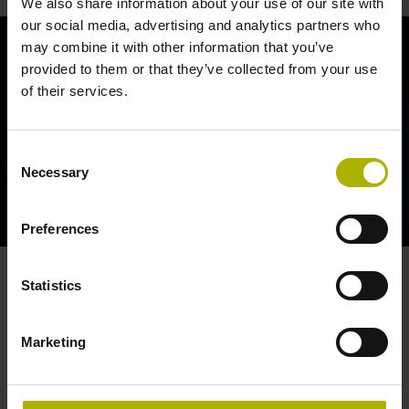
We also share information about your use of our site with
our social media, advertising and analytics partners who
may combine it with other information that you’ve
provided to them or that they’ve collected from your use
of their services.
Consent
Necessary
Selection
CLOSED LOOP: PRECISION, QUALITY AND TRADITION | HEIDENHAIN
Preferences
Statistics
HEIDENHAIN产品可节省多少时间和降
低多少碳排放？
Marketing
机床装配时间