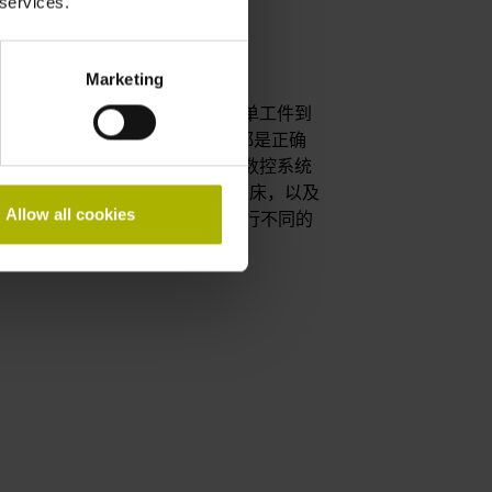
 services.
Marketing
数控系统提供丰富的编程功能，无论从简单工件到
到批量生产应用，这款数控系统都是正确
少量培训。CNC PILOT 640数控系统
轴、可定位主轴和动力刀具轴的车床，以及
Allow all cookies
多通道加工中，多个刀架可同时执行不同的