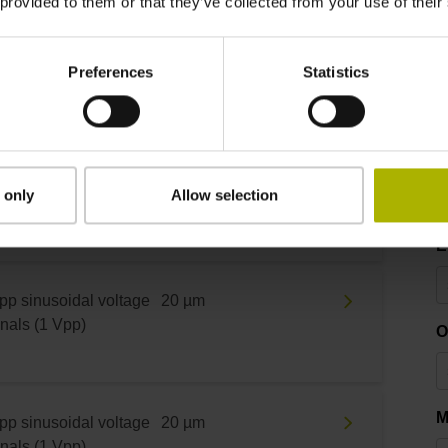
 provided to them or that they’ve collected from your use of their
pp sinusoidal voltage
20 µm
Preferences
Statistics
R
gnals (1 Vpp)
F
pp sinusoidal voltage
20 µm
 only
Allow selection
gnals (1 Vpp)
E
pp sinusoidal voltage
20 µm
gnals (1 Vpp)
O
M
pp sinusoidal voltage
20 µm
gnals (1 Vpp)