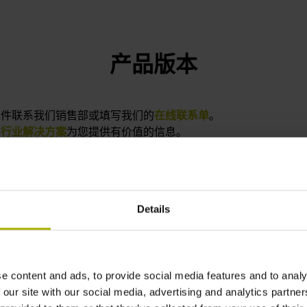
产品版本
邮件联系我们销售部或填写我们的
在线联系单
。
的
行业解决方案
为您提供有价值的信息。
Details
tput signal
Grating period
A
pp sinusoidal voltage
20 µm
e content and ads, to provide social media features and to analy
gnals (1 Vpp)
 our site with our social media, advertising and analytics partn
M