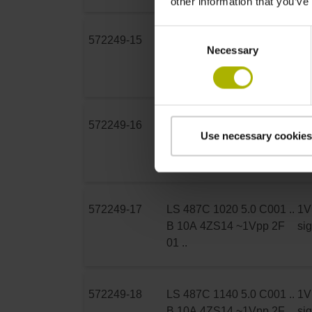
other information that you’ve
Consent
572249-15
LS 487C 820 5.0 C001 ..
1V
Necessary
Selection
B 10A 4ZS14 ~1Vpp 2F
si
01 ..
572249-16
LS 487C 920 5.0 C001 ..
1V
Use necessary cookies
B 10A 4ZS14 ~1Vpp 2F
si
01 ..
572249-17
LS 487C 1020 5.0 C001 ..
1V
B 10A 4ZS14 ~1Vpp 2F
si
01 ..
572249-18
LS 487C 1140 5.0 C001 ..
1V
B 10A 4ZS14 ~1Vpp 2F
si