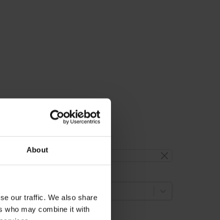
About
reset filter
ccuracy grade
select...
se our traffic. We also share
ers who may combine it with
easuring length