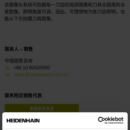
该摄像头系统可拍摄每一刀齿的局部图像和刀具全圆周的全
景图像。照明角度可调，因此，可理想地为各刀齿照明。也
能从下方拍摄刀具图像。
联系人 – 销售
中国销售咨询
+86 10 80420000
sales@heidenhain.com.cn
联系附近销售代表
查看联系信息