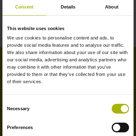
下载
Consent
Details
About
产品信息
用户手册
This website uses cookies
We use cookies to personalise content and ads, to
provide social media features and to analyse our traffic.
We also share information about your use of our site with
our social media, advertising and analytics partners who
可靠的刀具检测助力可持续生产
may combine it with other information that you’ve
provided to them or that they’ve collected from your use
of their services.
全新VT 122测量摄像头结合VTC软件自动检测刀具磨
损或破损，速度快，可靠性高，有效降低总体使用成本
（TCO）和提高生产力。
Consent
Necessary
Selection
HEIDENHAIN的可持续发展
Preferences