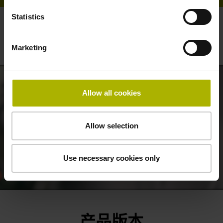
Statistics
HEIDENHAIN的视觉系统：自动在机检测刀
具
Marketing
Allow all cookies
Allow selection
Use necessary cookies only
VT 121 CAMERA SYSTEM DEMO: TOOL INSPECTION LIKE THE HUMAN EYE
产品版本