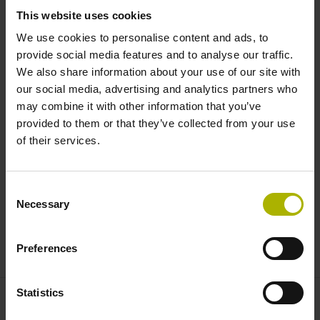
并可保存短程序。程序长度有限，但支持全部其他功能。
This website uses cookies
We use cookies to personalise content and ads, to
数字孪生
provide social media features and to analyse our traffic.
We also share information about your use of our site with
数字孪生是编程站上机床的逼真模型，因此，可在办公室中
our social media, advertising and analytics partners who
使用机床的实际运动特性、参数和功能。HEIDENHAIN服
may combine it with other information that you’ve
务部可备份机床文件，然后将其轻松上传到编程站上。
provided to them or that they’ve collected from your use
of their services.
易于安装
Consent
Necessary
编程站运行在虚拟的软件环境中，因此，可在一台计算机上
Selection
安装多台编程站。安装程序在Windows操作系统的计算机
上自动运行。更多信息，请阅读
问与答
和
系统要求
。
Preferences
Statistics
联系人 – 销售