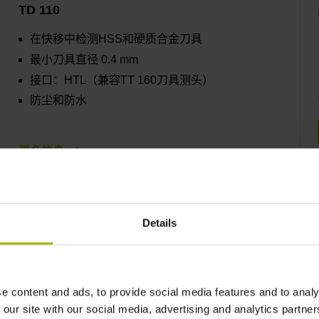
TD 110
在快移中检测HSS和硬质合金刀具
最小刀具直径 0.4 mm
接口：HTL（兼容TT 160刀具测头）
防尘和防水
更多信息
Details
TT 460
无线电或红外线信号传输
接口：HTL或EnDat 2.2（通过收发单元）
e content and ads, to provide social media features and to analy
 our site with our social media, advertising and analytics partn
探测速度可达5 m/min