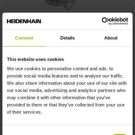
Consent
Details
About
ECN 100系列
内置轴承绝对式旋转编码器
This website uses cookies
平表面定子联轴器
We use cookies to personalise content and ads, to
空心轴，直径达50 mm
provide social media features and to analyse our traffic.
极高定位精度
We also share information about your use of our site with
外壳直径 ≈ 87 mm
our social media, advertising and analytics partners who
may combine it with other information that you’ve
provided to them or that they’ve collected from your use
更多信息
of their services.
Consent