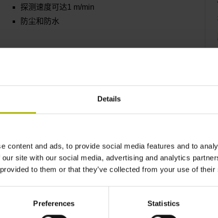
探测速度可达1 m/min
防尘和防水
更多信息
Details
TS 640和TS 642
红外线信号传输
e content and ads, to provide social media features and to analy
接口：HTL
 our site with our social media, advertising and analytics partn
探测速度：3 m/min
 provided to them or that they’ve collected from your use of their
防尘和防水
Preferences
Statistics
更多信息