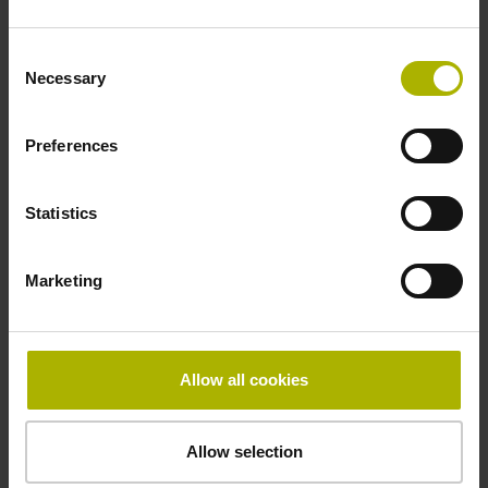
产品
Consent
Necessary
Selection
我在此确认我已阅读并同意隐私保护声明。*
Preferences
Statistics
DR. JOHANNES HEIDENHAIN GmbH可使用我所提供
的数据，将其用于未来通过电子邮件和电话与客户进行
的人际联系，也可将其用于DR. JOHANNES
Marketing
HEIDENHAIN GmbH的市场活动。我可以随时反对如
此使用我的联系信息，为此只需发送电子邮件到
sales@heidenhain.com.cn
。
Allow all cookies
为处理您的请求，DR. JOHANNES HEIDENHAIN GmbH
Allow selection
通过电子方式采集、使用和处理您所提供的个人信息。DR.
JOHANNES HEIDENHAIN GmbH的销售伙伴（例如，子