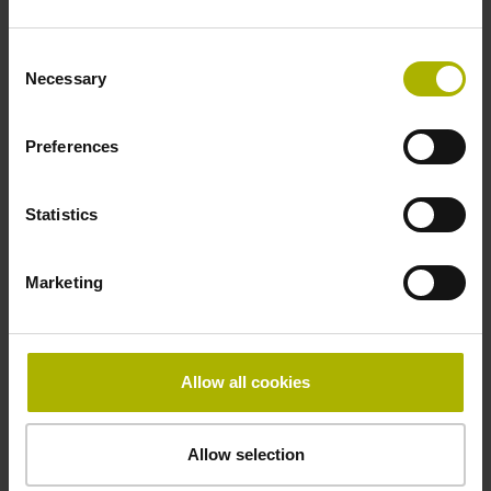
产品
Consent
Necessary
Selection
我在此确认我已阅读并同意隐私保护声明。*
Preferences
Statistics
DR. JOHANNES HEIDENHAIN GmbH可使用我所提供
的数据，将其用于未来通过电子邮件和电话与客户进行
的人际联系，也可将其用于DR. JOHANNES
Marketing
HEIDENHAIN GmbH的市场活动。我可以随时反对如
此使用我的联系信息，为此只需发送电子邮件到
sales@heidenhain.com.cn
。
Allow all cookies
为处理您的请求，DR. JOHANNES HEIDENHAIN GmbH
Allow selection
通过电子方式采集、使用和处理您所提供的个人信息。DR.
JOHANNES HEIDENHAIN GmbH的销售伙伴（例如，子