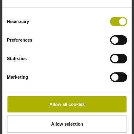
产品
Consent
Necessary
Selection
我在此确认我已阅读并同意隐私保护声明。*
Preferences
Statistics
DR. JOHANNES HEIDENHAIN GmbH可使用我所提供
的数据，将其用于未来通过电子邮件和电话与客户进行
的人际联系，也可将其用于DR. JOHANNES
Marketing
HEIDENHAIN GmbH的市场活动。我可以随时反对如
此使用我的联系信息，为此只需发送电子邮件到
sales@heidenhain.com.cn
。
Allow all cookies
为处理您的请求，DR. JOHANNES HEIDENHAIN GmbH
Allow selection
通过电子方式采集、使用和处理您所提供的个人信息。DR.
JOHANNES HEIDENHAIN GmbH的销售伙伴（例如，子