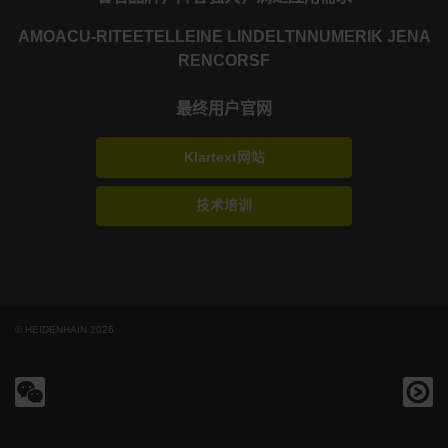
AMO
ACU-RITE
ETEL
LEINE LINDE
LTN
NUMERIK JENA
RENCO
RSF
最终用户官网
Klartext网站
技术培训
© HEIDENHAIN 2026