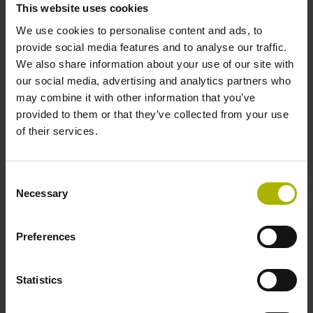
This website uses cookies
根据实际情况和生产时间确定任务成本，发现不准确的生产
计划。
We use cookies to personalise content and ads, to
provide social media features and to analyse our traffic.
We also share information about your use of our site with
our social media, advertising and analytics partners who
may combine it with other information that you’ve
provided to them or that they’ve collected from your use
如何获得StateMonitor试用许可证？
of their services.
Consent
01
Necessary
Selection
Preferences
联系HEIDENHAIN
Statistics
联系数字车间服务部：
+86 10 80420000,
sales@heidenhain.com.cn
，或填