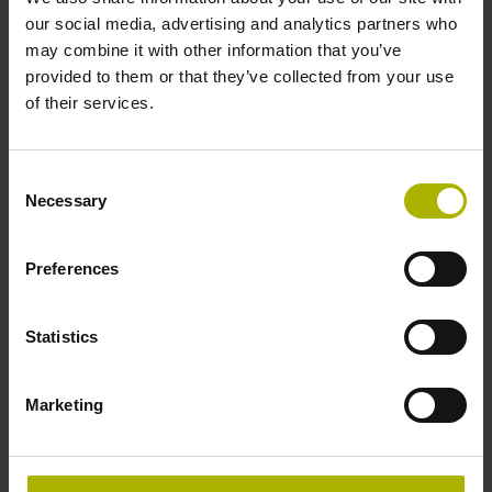
our social media, advertising and analytics partners who
may combine it with other information that you’ve
provided to them or that they’ve collected from your use
of their services.
TNC 640的磨削功能：一次装夹确保
高表面质量
Consent
Necessary
Selection
TNC 640数控系统不仅可铣削和车削，现在还增加第三
种加工功能，即坐标磨削，可磨削不同的轮廓。铣削、
Preferences
车削和磨削，完整加工工件，为用户提供更多获益，特
别是高质量要求的行业尤其获益，例如模具制造和医疗
技术。可在一次装夹中将工件加工到极高表面质量，
Statistics
TNC 640数控系统提供简单易用的标准循环，可在机床
内修整砂轮。铣削、车削和磨削操作的标准化显著简化
Marketing
了操作，为不同加工技术提供更有效的刀具管理功能，
支持磨削和修整操作。