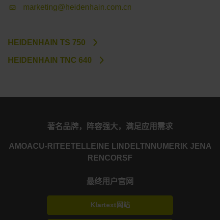
marketing@heidenhain.com.cn
HEIDENHAIN TS 750
HEIDENHAIN TNC 640
著名品牌，阵容强大，满足应用需求
AMO
ACU-RITE
ETEL
LEINE LINDE
LTN
NUMERIK JENA
RENCO
RSF
最终用户官网
Klartext网站