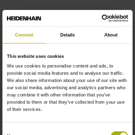
Consent
Details
About
模具制造必须达到极高的精度等级，但半径铣刀缺乏一
致的几何特性是突出的问题。即使在一把刀具上，刀具
半径也常常明显偏离理想圆形。研究表明，标准刀具的
This website uses cookies
偏差可达0.015 mm。即使昂贵的高端精密铣刀，其偏
差也达到微米级。对于高精度加工，这是问题，数控系
We use cookies to personalise content and ads, to
统计算铣刀与工件间接触点中使用的刀具半径与实际半
provide social media features and to analyse our traffic.
径不符，每把铣刀莫不如此。用户使用3D-ToolComp选
We also share information about your use of our site with
装项和循环444（3D探测）功能可快速、轻松补偿这些
our social media, advertising and analytics partners who
偏差。
may combine it with other information that you’ve
provided to them or that they’ve collected from your use
为了确定待用铣刀的半径偏差，用户用此刀具试切测试
of their services.
件。然后，用测头测量铣削后的轮廓，此测头已用3D-
ToolComp进行了校准。
Consent
TNC数控系统再将用这种方式确定的铣削后轮廓与理想