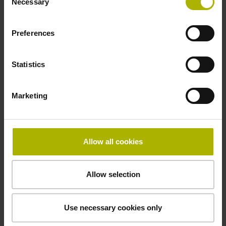
Necessary
Selection
轮廓间的偏差转换为刀具的半径偏差，并将刀具半径偏
差写入补偿值表。用补偿值表定义与角度相关的差值，
此差值描述刀具与理想圆的偏差。在后续实际加工中，
Preferences
TNC数控系统再进行补偿，补偿工件上当前刀具接触点
处定义的半径值。
Statistics
样件的加工充分证明3D-ToolComp功能的有效性，此样
件为20 m直径的非球面镜。试切后，用测头和循环
Marketing
444（3-D探测）确定样件与透镜理想形状间的偏差，
偏差达到25 µm。使用3D-ToolComp功能补偿半径偏差
后，非球面透镜在全表面上的形状偏差小于5 µm。为了
精确确定接触点，必须由CAM系统生成表面法向矢量
Allow all cookies
程序段（LN程序段）的NC数控程序。表面法向矢量程
序段决定刀具位置和工件上的接触点，还可指定刀具相
对于工件表面的方向。配TNC数控系统的机床自动进行
Allow selection
补偿。
Use necessary cookies only
说明