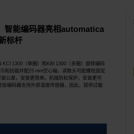
能编码器亮相automatica
创新标杆
KCI 1300（单圈）和KBI 1300（多圈）旋转编码
污和抗磁并配25 mm空心轴，读数头可配螺栓固定
安装公差，安装更简单。机械防松保护，安装更可
输。这些编码器支持外部温度传感器，因此，提供过载