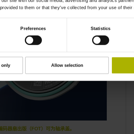
 our site with our social media, advertising and analytics partn
 provided to them or that they’ve collected from your use of their
Preferences
Statistics
 only
Allow selection
0感应式编码器扇出版（FOT）可为轴承盖。