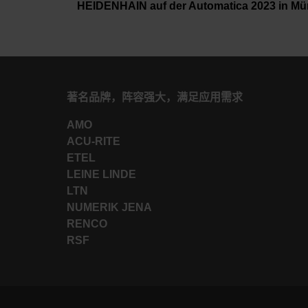
HEIDENHAIN auf der Automatica 2023 in Mün
著名品牌，阵容强大，满足应用需求
AMO
ACU-RITE
ETEL
LEINE LINDE
LTN
NUMERIK JENA
RENCO
RSF