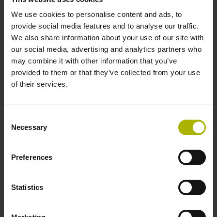
StateMonitor、PlantMonitor等软件：HEIDENHAIN
We use cookies to personalise content and ads, to
Digital Shop Floor软件解决方案推进数控生产数字化
provide social media features and to analyse our traffic.
转型。
We also share information about your use of our site with
our social media, advertising and analytics partners who
StateMonitor和PlantMonitor：采集、分析和可视化机
may combine it with other information that you’ve
床数据
provided to them or that they’ve collected from your use
of their services.
生产企业可用StateMonitor软件实时洞察数控机床的生
产状态。StateMonitor可采集、分析和可视化机床数
据，高质量地分析机床状态、刀具数据、NC数控程序
Consent
执行时间、PLC信号和其它机床相关数据。并用这些信
Necessary
Selection
息发现机床的提升潜力。2022年秋季还将增加以下新
功能：
Preferences
比较机床上可用的刀具与NC数控程序需要的刀具，
创建需要的刀具清单
Statistics
FOCAS接口，支持发那科数控系统
在规则定义基础上，为编辑自动化机床状态提供更多