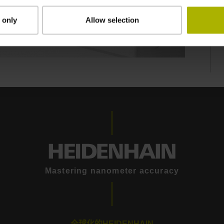
 only
Allow selection
LIKGO: THE EXTREMELY SMALL, HIGHLY PRECISE, AND VERSATILE LINEAR ENCODER / NUMERIK JENA
Mastering nanometer accuracy
全球化的HEIDENHAIN