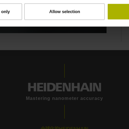
 only
Allow selection
Mastering nanometer accuracy
全球化的HEIDENHAIN