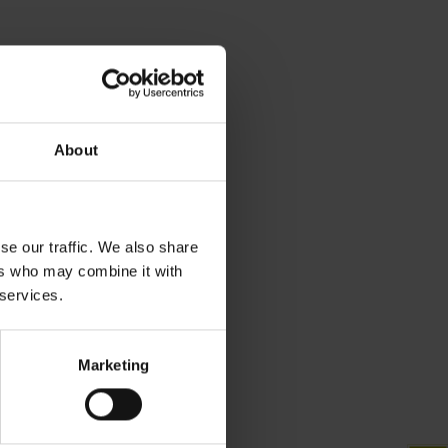
联系人 – 销售
中国销售咨询
+86 10 80420000
About
sales@heidenhain.com.cn
se our traffic. We also share
ers who may combine it with
 services.
Marketing