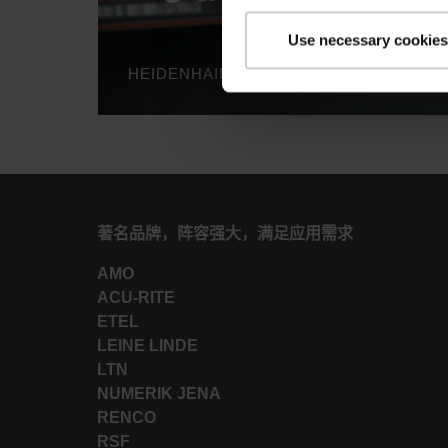
Use necessary cookies
HEIDENHAIN MULTI-DOF (EN)
著名品牌，阵容强大，满足应用需求
AMO
ACU-RITE
ETEL
LEINE LINDE
LTN
NUMERIK JENA
RENCO
RSF