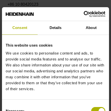
+86 10 80420123
fuwu@heidenhain.com.cn
HEIDENHAIN克隆工具
Consent
Details
About
HEIDENHAIN克隆工具可快速和轻松创建TNC数控系
统的HDR、CFR或SSDR硬盘宝贵数据的有效备份文
件。应定期备份文件，保养机床前必须备份。
This website uses cookies
联系人 – 服务
We use cookies to personalise content and ads, to
数控支持热线
provide social media features and to analyse our traffic.
+86 10 80420123
We also share information about your use of our site with
fuwu@heidenhain.com.cn
our social media, advertising and analytics partners who
may combine it with other information that you’ve
将刀具预调仪连接机床
provided to them or that they’ve collected from your use
of their services.
连接机床与外部刀具预调仪和刀具数据管理系统，包括
Coscom、Zoller和Haimer系统。
联系人 – 服务
Consent
Necessary