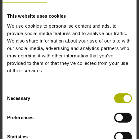
整副本。还可将HEIDENHAIN克隆工具安排在机床维
护计划中。随时将每台机床进行有效备份。
This website uses cookies
为了便于操作，新版菜单结构为备份和还原提供两个独
We use cookies to personalise content and ads, to
立的树状结构。新版的版本5还能创建
provide social media features and to analyse our traffic.
HEIDENHAINIPC的备份文件。
We also share information about your use of our site with
our social media, advertising and analytics partners who
我们愿意回答您有关HEIDENHAIN克隆工具的任何问
may combine it with other information that you’ve
题：
provided to them or that they’ve collected from your use
应用程序编程热线
of their services.
+86 10 80420123
fuwu@heidenhain.com.cn
Consent
Necessary
Selection
Preferences
联系人 – 服务
应用程序编程热线
Statistics
+86 10 80420123