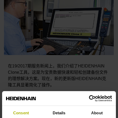
在19/2017期服务新闻上，我们介绍了HEIDENHAIN
Clone工具，这是为宝贵数据快速和轻松创建备份文件
的理想解决方案。现在，新的更新版HEIDENHAIN克
隆工具显著简化了操作。
定期备份可提高数据安全性，是保养机床前，保护宝贵
数据不可或缺的操作。HEIDENHAIN Clone工具可轻
松完成此任务。大约只需十分钟，可创建
Consent
Details
About
HEIDENHAIN数控系统HDR、CFR和SSDR硬盘的完